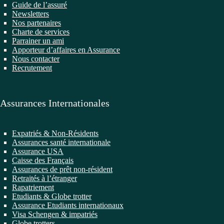
Guide de l’assuré
Newsletters
Nos partenaires
Charte de services
Parrainer un ami
Apporteur d’affaires en Assurance
Nous contacter
Recrutement
Assurances Internationales
Expatriés & Non-Résidents
Assurances santé internationale
Assurance USA
Caisse des Français
Assurances de prêt non-résident
Retraités à l’étranger
Rapatriement
Etudiants & Globe trotter
Assurance Etudiants internationaux
Visa Schengen & impatriés
Globe trotters