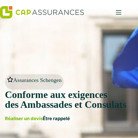
Passer
au
contenu
Assurances Schengen
Conforme aux exigences
des Ambassades et Consulats
Réaliser un devis
Être rappelé