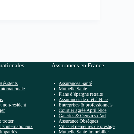
nationales
Assurances en France
Résidents
Assurances Santé
internationale
Mutuelle Santé
Plans d’épargne retraite
is
Assurances de prêt à Nice
t non-résident
Entreprises & professionnels
ger
Courtier agréé April Nice
Galeries & Oeuvres d’art
 trotter
Assurance Obsèques
ts internationaux
Villas et demeures de prestige
impatriés
Mutuelle Santé Immobilier