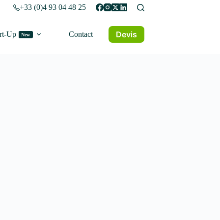
+33 (0)4 93 04 48 25
Devis
rt-Up
Contact
New