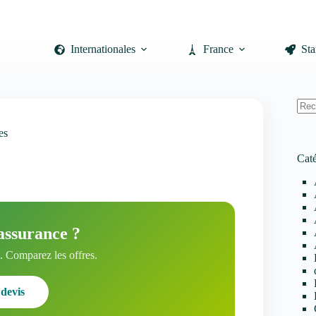
Internationales
France
Sta
Auc
es
résul
Caté
assurance ?
 Comparez les offres.
devis