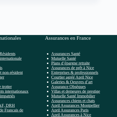
nationales
Assurances en France
Résidents
Assurances Santé
internationale
Mutuelle Santé
Plans d’épargne retraite
is
Assurances de prêt à Nice
t non-résident
Entreprises & professionnels
ger
Courtier agréé April Nice
Galeries & Oeuvres d’art
 trotter
Assurance Obsèques
ts internationaux
Villas et demeures de prestige
impatriés
Mutuelle Santé Immobilier
Assurances chiens et chats
DAF, DRH
April Assurances Montpellier
de Français de
April Assurances Paris
April Assurances à Nice