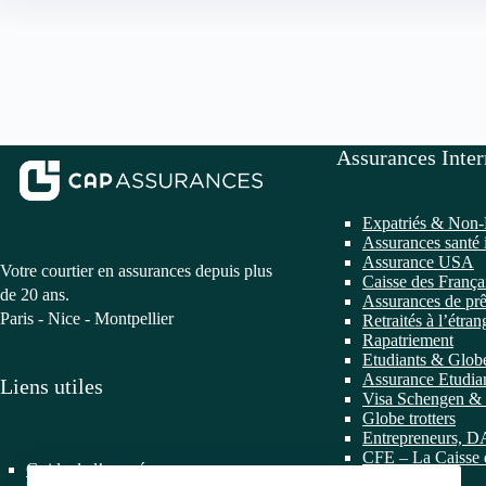
Assurances Inter
Expatriés & Non-
Assurances santé 
Assurance USA
Votre courtier en assurances depuis plus
Caisse des França
de 20 ans.
Assurances de prê
Paris - Nice - Montpellier
Retraités à l’étran
Rapatriement
Etudiants & Globe
Assurance Etudian
Liens utiles
Visa Schengen & 
Globe trotters
Entrepreneurs, 
CFE – La Caisse 
Guide de l’assuré
l’étranger