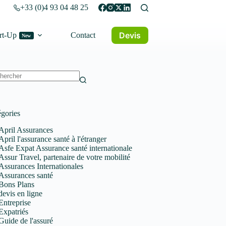
+33 (0)4 93 04 48 25
Devis
rt-Up
Contact
New
un
tat
gories
April Assurances
April l'assurance santé à l'étranger
Asfe Expat Assurance santé internationale
Assur Travel, partenaire de votre mobilité
Assurances Internationales
Assurances santé
Bons Plans
devis en ligne
Entreprise
Expatriés
Guide de l'assuré