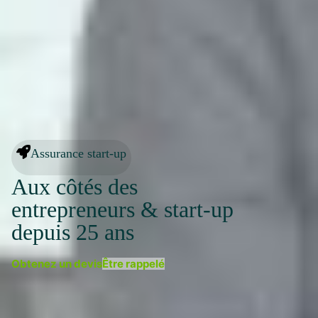
Assurance start-up
Aux côtés des
entrepreneurs & start-up
depuis 25 ans
Obtenez un devis
Être rappelé