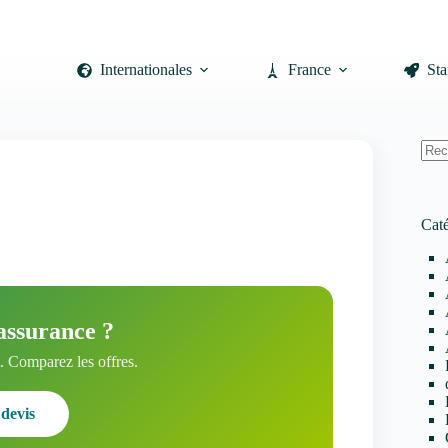
Internationales
France
Sta
Auc
résul
Caté
assurance ?
 Comparez les offres.
devis