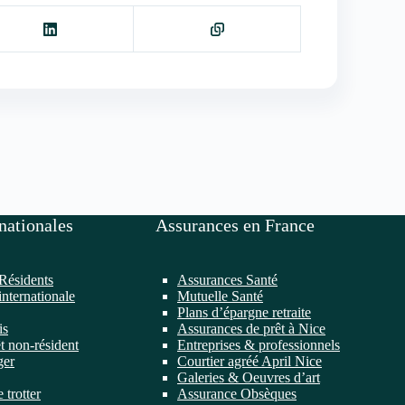
nationales
Assurances en France
Résidents
Assurances Santé
internationale
Mutuelle Santé
Plans d’épargne retraite
is
Assurances de prêt à Nice
t non-résident
Entreprises & professionnels
ger
Courtier agréé April Nice
Galeries & Oeuvres d’art
 trotter
Assurance Obsèques