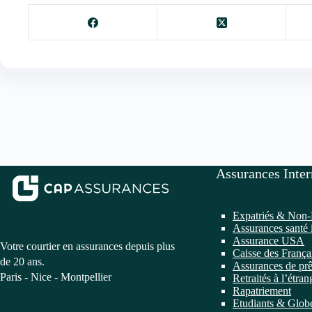
Assurances Inter
Expatriés & Non-
Assurances santé 
Assurance USA
Votre courtier en assurances depuis plus
Caisse des França
de 20 ans.
Assurances de prê
Paris - Nice - Montpellier
Retraités à l’étran
Rapatriement
Etudiants & Globe