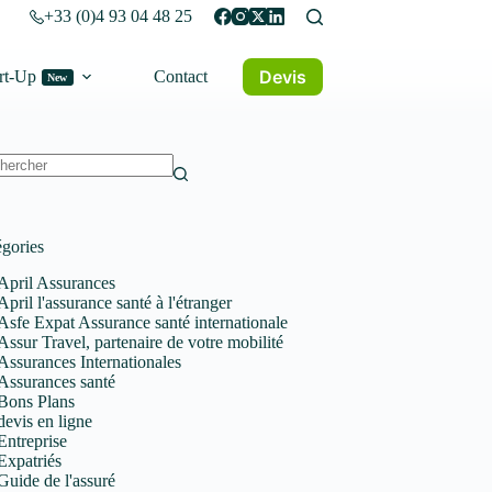
+33 (0)4 93 04 48 25
Devis
rt-Up
Contact
New
un
tat
gories
April Assurances
April l'assurance santé à l'étranger
Asfe Expat Assurance santé internationale
Assur Travel, partenaire de votre mobilité
Assurances Internationales
Assurances santé
Bons Plans
devis en ligne
Entreprise
Expatriés
Guide de l'assuré