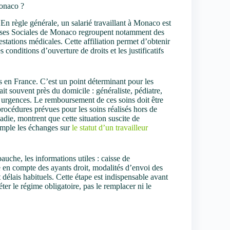
Monaco ?
. En règle générale, un salarié travaillant à Monaco est
isses Sociales de Monaco regroupent notamment des
estations médicales. Cette affiliation permet d’obtenir
onditions d’ouverture de droits et les justificatifs
s en France. C’est un point déterminant pour les
ait souvent près du domicile : généraliste, pédiatre,
 urgences. Le remboursement de ces soins doit être
procédures prévues pour les soins réalisés hors de
e, montrent que cette situation suscite de
xemple les échanges sur
le statut d’un travailleur
che, les informations utiles : caisse de
e en compte des ayants droit, modalités d’envoi des
 délais habituels. Cette étape est indispensable avant
r le régime obligatoire, pas le remplacer ni le