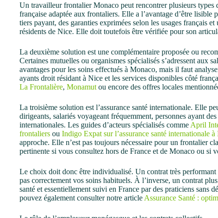
Un travailleur frontalier Monaco peut rencontrer plusieurs types 
française adaptée aux frontaliers. Elle a l’avantage d’être lisible
tiers payant, des garanties exprimées selon les usages français e
résidents de Nice. Elle doit toutefois être vérifiée pour son arti
La deuxième solution est une complémentaire proposée ou rec
Certaines mutuelles ou organismes spécialisés s’adressent aux sal
avantages pour les soins effectués à Monaco, mais il faut analys
ayants droit résidant à Nice et les services disponibles côté fran
La Frontalière
,
Monamut
ou encore des offres locales mentionnée
La troisième solution est l’assurance santé internationale. Elle peu
dirigeants, salariés voyageant fréquemment, personnes ayant des 
internationales. Les guides d’acteurs spécialisés comme
April Int
frontaliers
ou
Indigo Expat sur l’assurance santé internationale 
approche. Elle n’est pas toujours nécessaire pour un frontalier c
pertinente si vous consultez hors de France et de Monaco ou si vot
Le choix doit donc être individualisé. Un contrat très performant 
pas correctement vos soins habituels. À l’inverse, un contrat plus
santé et essentiellement suivi en France par des praticiens sans
pouvez également consulter notre article
Assurance Santé : optim