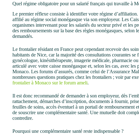
Quel régime obligatoire pour un salarié français qui travaille à 
Le premier réflexe consiste à identifier votre régime d’affiliation
affilié au régime social monégasque via son employeur. Les Ca
organismes intervenant pour les salariés du secteur privé et les pr
des remboursements sur la base des règles monégasques, selon les c
demandés.
Le frontalier résidant en France peut cependant recevoir des soin
habitants de Nice, car la majorité des consultations courantes se f
gynécologue, kinésithérapeute, imagerie médicale, pharmacie ou
articulé avec votre caisse monégasque et, selon les cas, avec les 
Monaco. Les forums d’assurés, comme celui de l’Assurance Maladi
nombreuses questions pratiques chez les frontaliers ; voir par e
frontalier à Monaco sur le forum ameli
.
Il est donc recommandé de demander à son employeur, dès l’embau
rattachement, démarches d’inscription, documents à fournir, pris
feuilles de soins, accès éventuel à un portail de remboursement et
de souscrire une complémentaire santé. Une mutuelle doit compléte
contredire.
Pourquoi une complémentaire santé reste indispensable ?