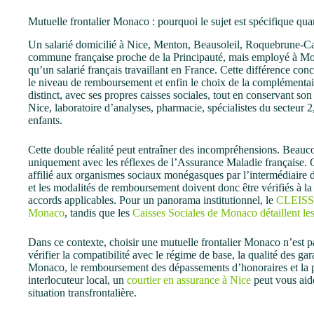
Mutuelle frontalier Monaco : pourquoi le sujet est spécifique qua
Un salarié domicilié à Nice, Menton, Beausoleil, Roquebrune-C
commune française proche de la Principauté, mais employé à M
qu’un salarié français travaillant en France. Cette différence conc
le niveau de remboursement et enfin le choix de la complémentair
distinct, avec ses propres caisses sociales, tout en conservant so
Nice, laboratoire d’analyses, pharmacie, spécialistes du secteur 2
enfants.
Cette double réalité peut entraîner des incompréhensions. Beauco
uniquement avec les réflexes de l’Assurance Maladie française. 
affilié aux organismes sociaux monégasques par l’intermédiaire de
et les modalités de remboursement doivent donc être vérifiés à l
accords applicables. Pour un panorama institutionnel, le
CLEISS p
Monaco
, tandis que les
Caisses Sociales de Monaco détaillent les
Dans ce contexte, choisir une mutuelle frontalier Monaco n’est p
vérifier la compatibilité avec le régime de base, la qualité des ga
Monaco, le remboursement des dépassements d’honoraires et la pr
interlocuteur local, un
courtier en assurance à Nice
peut vous aide
situation transfrontalière.