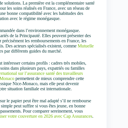
de solutions. La première est la complémentaire santé
 pour les soins réalisés en France, avec un réseau de
t une bonne compatibilité avec les habitudes des
culation avec le régime monégasque.
ommandée dans l’environnement monégasque.
ariés de la Principauté. Elles peuvent présenter des
er précisément les remboursements en France, les
çais. Des acteurs spécialisés existent, comme
Mutuelle
s par différents guides du marché.
t intéresser certains profils : cadres très mobiles,
soins dans plusieurs pays, expatriés ou familles
ernational sur l’assurance santé des travailleurs
à Monaco
permettent de mieux comprendre cette
lassique Nice-Monaco, mais elle peut devenir
re situation familiale est internationale.
sur le papier peut être mal adapté s’il ne rembourse
 simple peut suffire si vous êtes jeune, en bonne
 dépassements. Pour comparer sereinement, vous
iser votre couverture en 2026 avec Cap Assurances
.