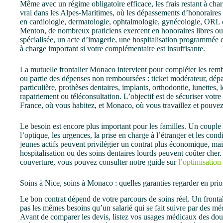
Même avec un régime obligatoire efficace, les frais restant à char
vrai dans les Alpes-Maritimes, où les dépassements d’honoraires 
en cardiologie, dermatologie, ophtalmologie, gynécologie, ORL 
Menton, de nombreux praticiens exercent en honoraires libres ou 
spécialisée, un acte d’imagerie, une hospitalisation programmée 
à charge important si votre complémentaire est insuffisante.
La mutuelle frontalier Monaco intervient pour compléter les rem
ou partie des dépenses non remboursées : ticket modérateur, dépa
particulière, prothèses dentaires, implants, orthodontie, lunettes,
rapatriement ou téléconsultation. L’objectif est de sécuriser votre
France, où vous habitez, et Monaco, où vous travaillez et pouvez
Le besoin est encore plus important pour les familles. Un couple av
l’optique, les urgences, la prise en charge à l’étranger et les cond
jeunes actifs peuvent privilégier un contrat plus économique, mais
hospitalisation ou des soins dentaires lourds peuvent coûter cher
couverture, vous pouvez consulter notre guide sur
l’optimisatio
Soins à Nice, soins à Monaco : quelles garanties regarder en prior
Le bon contrat dépend de votre parcours de soins réel. Un fronta
pas les mêmes besoins qu’un salarié qui se fait suivre par des m
Avant de comparer les devis, listez vos usages médicaux des dou