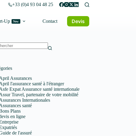
+33 (0)4 93 04 48 25
Devis
rt-Up
Contact
New
un
tat
gories
April Assurances
April l'assurance santé à l'étranger
Asfe Expat Assurance santé internationale
Assur Travel, partenaire de votre mobilité
Assurances Internationales
Assurances santé
Bons Plans
devis en ligne
Entreprise
Expatriés
Guide de l'assuré