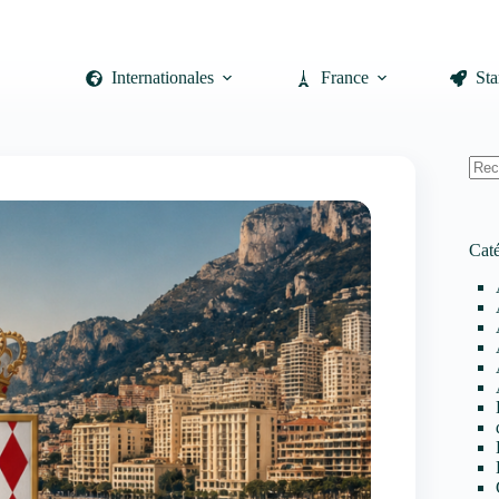
Internationales
France
Sta
Auc
résul
Caté