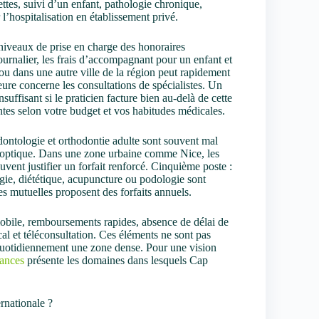
ettes, suivi d’un enfant, pathologie chronique,
l’hospitalisation en établissement privé.
s niveaux de prise en charge des honoraires
journalier, les frais d’accompagnant pour un enfant et
ou dans une autre ville de la région peut rapidement
re concerne les consultations de spécialistes. Un
ffisant si le praticien facture bien au-delà de cette
tes selon votre budget et vos habitudes médicales.
dontologie et orthodontie adulte sont souvent mal
l’optique. Dans une zone urbaine comme Nice, les
uvent justifier un forfait renforcé. Cinquième poste :
gie, diététique, acupuncture ou podologie sont
es mutuelles proposent des forfaits annuels.
 mobile, remboursements rapides, absence de délai de
al et téléconsultation. Ces éléments ne sont pas
e quotidiennement une zone dense. Pour une vision
ances
présente les domaines dans lesquels Cap
rnationale ?