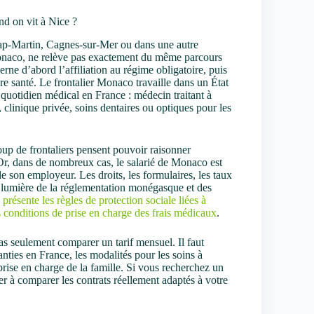
nd on vit à Nice ?
ap-Martin, Cagnes-sur-Mer ou dans une autre
onaco, ne relève pas exactement du même parcours
erne d’abord l’affiliation au régime obligatoire, puis
e santé. Le frontalier Monaco travaille dans un État
n quotidien médical en France : médecin traitant à
, clinique privée, soins dentaires ou optiques pour les
up de frontaliers pensent pouvoir raisonner
Or, dans de nombreux cas, le salarié de Monaco est
 son employeur. Les droits, les formulaires, les taux
a lumière de la réglementation monégasque et des
résente les règles de protection sociale liées à
 conditions de prise en charge des frais médicaux
.
as seulement comparer un tarif mensuel. Il faut
ranties en France, les modalités pour les soins à
ise en charge de la famille. Si vous recherchez un
r à comparer les contrats réellement adaptés à votre