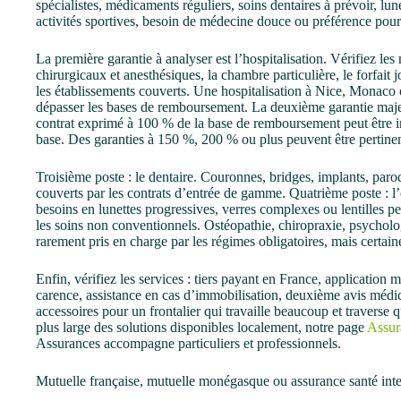
spécialistes, médicaments réguliers, soins dentaires à prévoir, lun
activités sportives, besoin de médecine douce ou préférence pour 
La première garantie à analyser est l’hospitalisation. Vérifiez le
chirurgicaux et anesthésiques, la chambre particulière, le forfait 
les établissements couverts. Une hospitalisation à Nice, Monaco 
dépasser les bases de remboursement. La deuxième garantie majeu
contrat exprimé à 100 % de la base de remboursement peut être insu
base. Des garanties à 150 %, 200 % ou plus peuvent être pertinen
Troisième poste : le dentaire. Couronnes, bridges, implants, paro
couverts par les contrats d’entrée de gamme. Quatrième poste : 
besoins en lunettes progressives, verres complexes ou lentilles pe
les soins non conventionnels. Ostéopathie, chiropraxie, psycholo
rarement pris en charge par les régimes obligatoires, mais certain
Enfin, vérifiez les services : tiers payant en France, application
carence, assistance en cas d’immobilisation, deuxième avis médic
accessoires pour un frontalier qui travaille beaucoup et travers
plus large des solutions disponibles localement, notre page
Assur
Assurances accompagne particuliers et professionnels.
Mutuelle française, mutuelle monégasque ou assurance santé inte