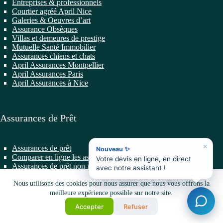
Entreprises & professionnels
Courtier agréé April Nice
Galeries & Oeuvres d’art
Assurance Obsèques
Villas et demeures de prestige
Mutuelle Santé Immobilier
Assurances chiens et chats
April Assurances Montpellier
April Assurances Paris
April Assurances à Nice
Assurances de Prêt
×
Assurances de prêt
Nouveau ✨
Comparer en ligne les assurances de prêt
Votre devis en ligne, en direct
Assurances de prêt non-résidents
avec notre assistant !
Changer d’Assurance de Prêt
Nous utilisons des cookies pour nous assurer que nous vous offrons la
Prêts professionnels
Prêts Immobiliers
meilleure expérience possible sur notre site.
Assurances de prêt VIP
Accepter
Refuser
Mentions Légales
|
Politique de confidentialité
•
Cap-
Assurances©
2026 • Agence
Equinoxal