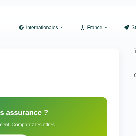
Internationales
France
St
r
is assurance ?
ent. Comparez les offres.