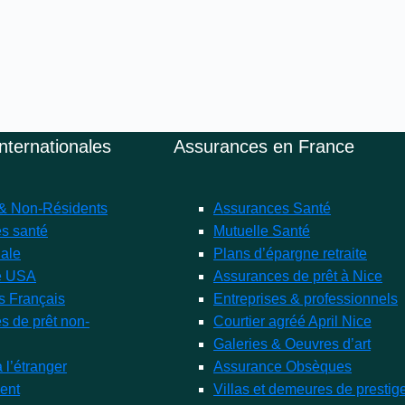
nternationales
Assurances en France
 & Non-Résidents
Assurances Santé
s santé
Mutuelle Santé
nale
Plans d’épargne retraite
e USA
Assurances de prêt à Nice
s Français
Entreprises & professionnels
s de prêt non-
Courtier agréé April Nice
Galeries & Oeuvres d’art
 l’étranger
Assurance Obsèques
ent
Villas et demeures de prestig