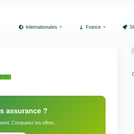
Internationales
France
St
r
Prêt
is assurance ?
ent. Comparez les offres.