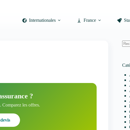
Internationales
France
Sta
Auc
résul
Caté
assurance ?
 Comparez les offres.
devis