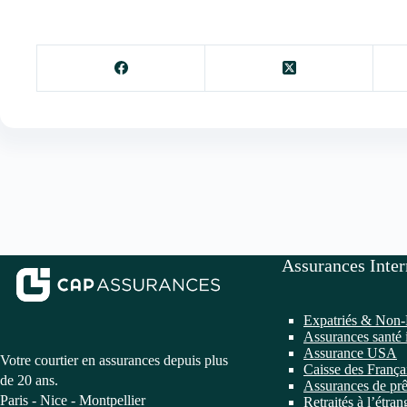
Assurances Inter
Expatriés & Non-
Assurances santé 
Assurance USA
Votre courtier en assurances depuis plus
Caisse des França
de 20 ans.
Assurances de prê
Paris - Nice - Montpellier
Retraités à l’étran