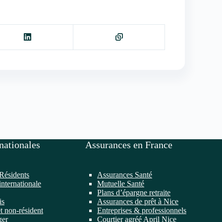
nationales
Assurances en France
Résidents
Assurances Santé
internationale
Mutuelle Santé
Plans d’épargne retraite
is
Assurances de prêt à Nice
t non-résident
Entreprises & professionnels
ger
Courtier agréé April Nice