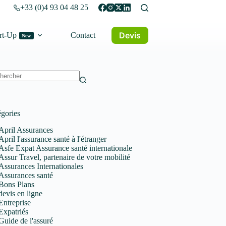
+33 (0)4 93 04 48 25
Devis
rt-Up
Contact
New
un
tat
gories
April Assurances
April l'assurance santé à l'étranger
Asfe Expat Assurance santé internationale
Assur Travel, partenaire de votre mobilité
Assurances Internationales
Assurances santé
Bons Plans
devis en ligne
Entreprise
Expatriés
Guide de l'assuré