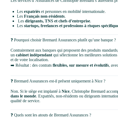
Les services d’Assurances de Christophe Bremard s’adressent pr
Les
expatriés
et personnes en mobilité internationale.
Les
Français non-résidents
.
‍ Les
dirigeants, TNS et chefs d’entreprise
.
Les
startups, freelances et professions à risques spécifiqu
❓ Pourquoi choisir Bremard Assurances plutôt qu’une banque ?
Contrairement aux banques qui proposent des produits standard
un
cabinet indépendant
qui sélectionne les meilleures solutions
et de votre localisation.
➡️ Résultat : des contrats
flexibles, sur mesure et évolutifs
, ave
❓ Bremard Assurances est-il présent uniquement à Nice ?
Non. Si le siège est implanté à
Nice
, Christophe Bremard accomp
dans le monde
. Expatriés, non-résidents ou dirigeants internati
qualité de service.
❓ Quels sont les atouts de Bremard Assurances ?