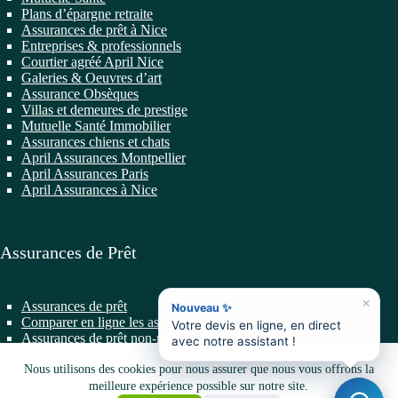
Plans d’épargne retraite
Assurances de prêt à Nice
Entreprises & professionnels
Courtier agréé April Nice
Galeries & Oeuvres d’art
Assurance Obsèques
Villas et demeures de prestige
Mutuelle Santé Immobilier
Assurances chiens et chats
April Assurances Montpellier
April Assurances Paris
April Assurances à Nice
Assurances de Prêt
×
Assurances de prêt
Nouveau ✨
Comparer en ligne les assurances de prêt
Votre devis en ligne, en direct
Assurances de prêt non-résidents
avec notre assistant !
Changer d’Assurance de Prêt
Nous utilisons des cookies pour nous assurer que nous vous offrons la
Prêts professionnels
Prêts Immobiliers
meilleure expérience possible sur notre site.