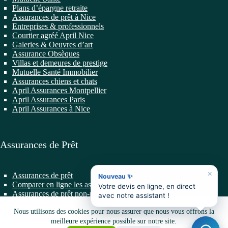
Plans d’épargne retraite
Assurances de prêt à Nice
Entreprises & professionnels
Courtier agréé April Nice
Galeries & Oeuvres d’art
Assurance Obsèques
Villas et demeures de prestige
Mutuelle Santé Immobilier
Assurances chiens et chats
April Assurances Montpellier
April Assurances Paris
April Assurances à Nice
Assurances de Prêt
×
Assurances de prêt
Nouveau ✨
Comparer en ligne les assurances de prêt
Votre devis en ligne, en direct
Assurances de prêt non-résidents
avec notre assistant !
Changer d’Assurance de Prêt
Prêts professionnels
Nous utilisons des cookies pour nous assurer que nous vous offrons la
Prêts Immobiliers
meilleure expérience possible sur notre site.