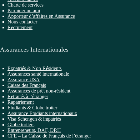
Charte de services
Parrainer un ami
Apporteur d’affaires en Assurance
Nous contacter
Recrutement
Assurances Internationales
Expatriés & Non-Résidents
Assurances santé internationale
Assurance USA
Caisse des Français
Assurances de prêt non-résident
Retraités à l’étranger
Rapatriement
Etudiants & Globe trotter
Assurance Etudiants internationaux
Visa Schengen & impatriés
Globe trotters
Entrepreneurs, DAF, DRH
CFE – La Caisse de Français de l’étranger