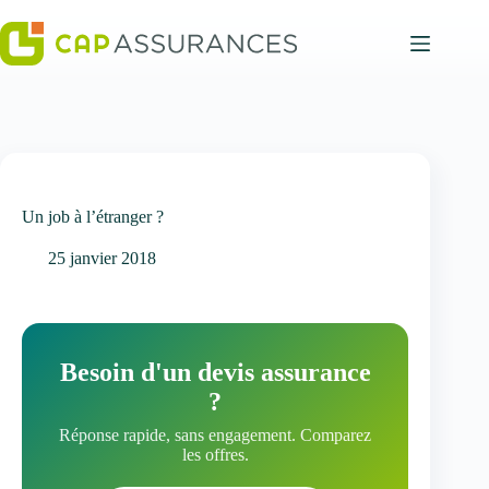
Passer
au
contenu
Un job à l’étranger ?
25 janvier 2018
Besoin d'un devis assurance
?
Réponse rapide, sans engagement. Comparez
les offres.