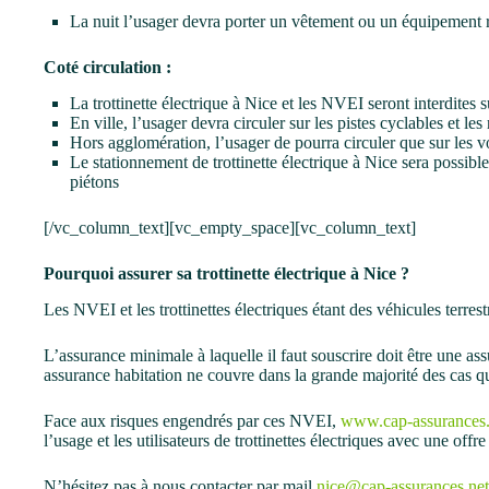
La nuit l’usager devra porter un vêtement ou un équipement r
Coté circulation :
La trottinette électrique à Nice et les NVEI seront interdites 
En ville, l’usager devra circuler sur les pistes cyclables et le
Hors agglomération, l’usager de pourra circuler que sur les vo
Le stationnement de trottinette électrique à Nice sera possible 
piétons
[/vc_column_text][vc_empty_space][vc_column_text]
Pourquoi assurer sa trottinette électrique à Nice ?
Les NVEI et les trottinettes électriques étant des véhicules terre
L’assurance minimale à laquelle il faut souscrire doit être une as
assurance habitation ne couvre dans la grande majorité des cas qu
Face aux risques engendrés par ces NVEI,
www.cap-assurances.
l’usage et les utilisateurs de trottinettes électriques avec une offre
N’hésitez pas à nous contacter par mail
nice@cap-assurances.net