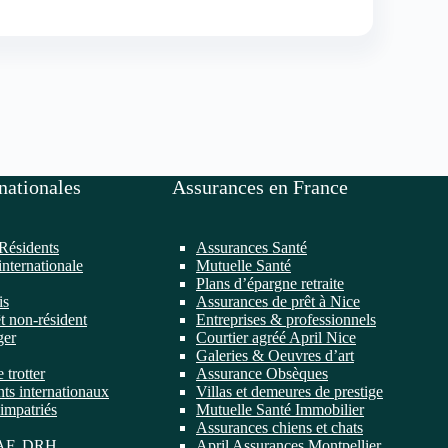
nationales
Assurances en France
Résidents
Assurances Santé
internationale
Mutuelle Santé
Plans d’épargne retraite
is
Assurances de prêt à Nice
t non-résident
Entreprises & professionnels
ger
Courtier agréé April Nice
Galeries & Oeuvres d’art
 trotter
Assurance Obsèques
ts internationaux
Villas et demeures de prestige
impatriés
Mutuelle Santé Immobilier
Assurances chiens et chats
DAF, DRH
April Assurances Montpellier