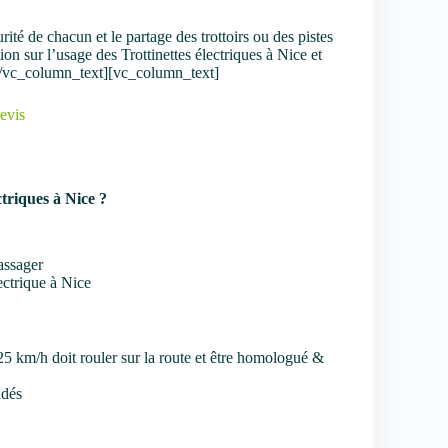
é de chacun et le partage des trottoirs ou des pistes
on sur l’usage des Trottinettes électriques à Nice et
.[/vc_column_text][vc_column_text]
evis
ctriques à Nice ?
passager
ectrique à Nice
25 km/h doit rouler sur la route et être homologué &
idés