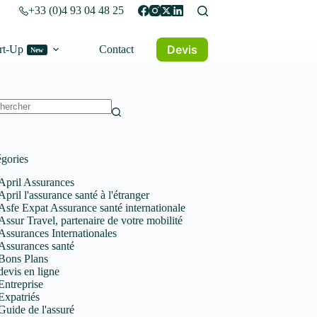
+33 (0)4 93 04 48 25
Devis
rt-Up
Contact
New
un
tat
gories
April Assurances
April l'assurance santé à l'étranger
Asfe Expat Assurance santé internationale
Assur Travel, partenaire de votre mobilité
Assurances Internationales
Assurances santé
Bons Plans
devis en ligne
Entreprise
Expatriés
Guide de l'assuré