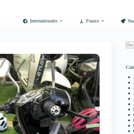
Internationales
France
Sta
Auc
résul
Caté