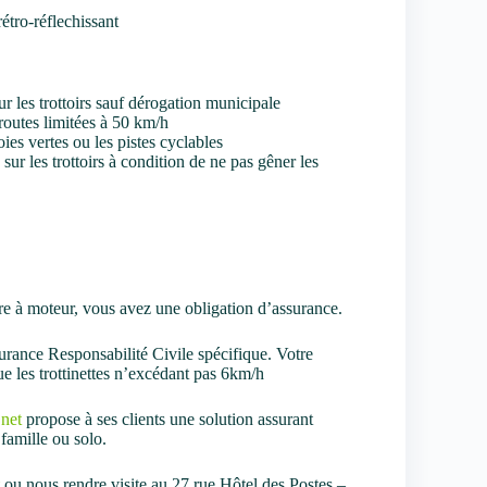
étro-réflechissant
sur les trottoirs sauf dérogation municipale
s routes limitées à 50 km/h
ies vertes ou les pistes cyclables
sur les trottoirs à condition de ne pas gêner les
stre à moteur, vous avez une obligation d’assurance.
surance Responsabilité Civile spécifique. Votre
e les trottinettes n’excédant pas 6km/h
net
propose à ses clients une solution assurant
 famille ou solo.
ou nous rendre visite au 27 rue Hôtel des Postes –