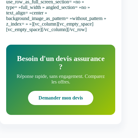
use_row_as_full_screen_section= »no »
type= »full_width » angled_section= »no »
text_align= »center »
background_image_as_pattern= »without_pattern »
z_index= » »][vc_column][vc_empty_space]
[vc_empty_space][/vc_column][/vc_row]
Besoin d'un devis assurance
?
Réponse rapide, sans engagement. Comparez
les offres.
Demander mon devis