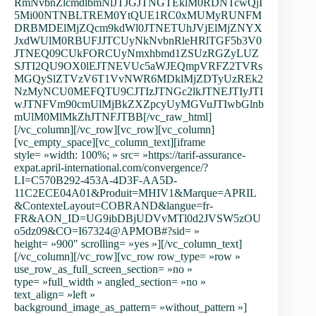
RmNvbnZlcmdlbmNlJTJGJTNGTEklM0RDNTcwQjI
5Mi00NTNBLTREM0YtQUE1RC0xMUMyRUNFM
DRBMDElMjZQcm9kdWl0JTNETUhJVjElMjZNYX
JxdWUlM0RBUFJJTCUyNkNvbnRleHRlTGF5b3V0
JTNEQ09CUkFORCUyNmxhbmd1ZSUzRGZyLUZ
SJTI2QU9OX0lEJTNEVUc5aWJEQmpVRFZ2TVRs
MGQySlZTVzV6T1VvNWR6MDklMjZDTyUzREk2
NzMyNCU0MEFQTU9CJTIzJTNGc2lkJTNEJTIyJTI
wJTNFVm90cmUlMjBkZXZpcyUyMGVuJTIwbGlnb
mUlM0MlMkZhJTNFJTBB[/vc_raw_html]
[/vc_column][/vc_row][vc_row][vc_column]
[vc_empty_space][vc_column_text][iframe
style= »width: 100%; » src= »https://tarif-assurance-
expat.april-international.com/convergence/?
LI=C570B292-453A-4D3F-AA5D-
11C2ECE04A01&Produit=MHIV1&Marque=APRIL
&ContexteLayout=COBRAND&langue=fr-
FR&AON_ID=UG9ibDBjUDVvMTl0d2JVSW5zOU
o5dz09&CO=I67324@APMOB#?sid= »
height= »900″ scrolling= »yes »][/vc_column_text]
[/vc_column][/vc_row][vc_row row_type= »row »
use_row_as_full_screen_section= »no »
type= »full_width » angled_section= »no »
text_align= »left »
background_image_as_pattern= »without_pattern »]