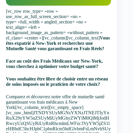
[vc_row row_type= »row »
use_row_as_full_screen_section= »no »
type= »full_width » angled_section= »no »
text_align= »left »
background_image_as_pattern= »without_pattern »
el_class= »center »][vc_column][vc_column_text]
Vous
êtes expatrié à New-York et recherchez une
Mutuelle Santé vous garantissant en Frais Réels?
Face au coût des Frais Médicaux sur New-York,
vous cherchez à optimiser votre budget santé?
Vous souhaitez être libre de choisir entre un réseau
de soins imposés ou le praticien de votre choix?
Comparez et découvrez notre offre de mutuelle santé
garantissant vos frais médicaux à New
York[/vc_column_text][vc_empty_space]
[vc_raw_html]JTNDYSUyMGNsYXNzJTNEJTIyYn
RuX29yYW5nZSUyMiUyMGhyZWYlM0QlMjJodH
RwcyUzQSUyRiUyRnRhcmlmLWFzc3VyYW5jZS1l
eHBhdC5hcHJpbC1pbnRlcm5hdGlvbmFsLmNvbSUy