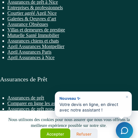
Assurances de prêt à Nice
Entreprises & professionnels
Courtier agréé April Nice
Galeries & Oeuvres d’art
Assurance Obsèques
Villas et demeures de prestige
Mutuelle Santé Immobilier
Assurances chiens et chats
April Assurances Montpellier
April Assurances Paris
April Assurances à Nice
Assurances de Prêt
×
Assurances de prêt
Nouveau ✨
Comparer en ligne les assurances de prêt
Votre devis en ligne, en direct
Assurances de prêt non-résidents
avec notre assistant !
Changer d’Assurance de Prêt
Prêts professionnels
Nous utilisons des cookies pour nous assurer que nous vous offrons la
Prêts Immobiliers
meilleure expérience possible sur notre site.
Assurances de prêt VIP
Accepter
Refuser
Mentions Légales
|
Politique de confidentialité
•
Cap-