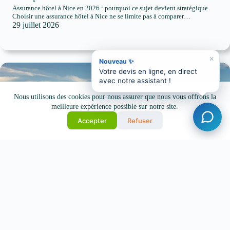
Assurance hôtel à Nice en 2026 : pourquoi ce sujet devient stratégique
Choisir une assurance hôtel à Nice ne se limite pas à comparer…
29 juillet 2026
×
Nouveau ✨
Votre devis en ligne, en direct
avec notre assistant !
Nous utilisons des cookies pour nous assurer que nous vous offrons la
meilleure expérience possible sur notre site.
Accepter
Refuser
Assurance obsèques à Nice : prix,
fonctionnement et conseils 2026
Prévoir ses obsèques n’est pas un sujet facile, mais c’est souvent une
démarche utile pour éviter à ses proches une charge financière et
organisationnelle…
28 juillet 2026