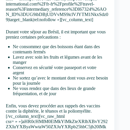
international.com%2Ffr-fr%2Fprofile%2Ftravel-
reason%3Fintermediary_reference%3DI67324%26AO
N_ID%3DUG9ibDBjUDVvMS9iclVJYTM1NkxSdz0
9|target:_blank|rel:nofollow »][vc_column_text]
Durant votre séjour au Brésil, il est important que vous
preniez certaines précautions :
Ne consommez que des boissons étant dans des
contenants fermés
Lavez avec soin les fruits et légumes avant de les
manger
Conservez en sécurité votre passeport et votre
argent
Ne sortez qu’avec le montant dont vous avez besoin
pour la journée
Ne vous rendez que dans des lieux de grande
fréquentation, et de jour
Enfin, vous devez procéder aux rappels des vaccins
contre la diphtérie, le tétanos et la poliomyélite.
[/vc_column_text][vc_raw_html
css= » »]aHR0cHMlM0ElMkYlMkZteXRlbXBvY292
ZXIuYXByaWwtaW50ZXJuYXRpb25hbC5jb20lMk