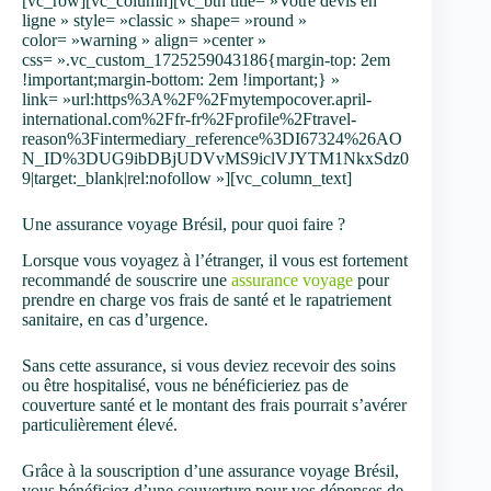
[vc_row][vc_column][vc_btn title= »Votre devis en
ligne » style= »classic » shape= »round »
color= »warning » align= »center »
css= ».vc_custom_1725259043186{margin-top: 2em
!important;margin-bottom: 2em !important;} »
link= »url:https%3A%2F%2Fmytempocover.april-
international.com%2Ffr-fr%2Fprofile%2Ftravel-
reason%3Fintermediary_reference%3DI67324%26AO
N_ID%3DUG9ibDBjUDVvMS9iclVJYTM1NkxSdz0
9|target:_blank|rel:nofollow »][vc_column_text]
Une assurance voyage Brésil, pour quoi faire ?
Lorsque vous voyagez à l’étranger, il vous est fortement
recommandé de souscrire une
assurance voyage
pour
prendre en charge vos frais de santé et le rapatriement
sanitaire, en cas d’urgence.
Sans cette assurance, si vous deviez recevoir des soins
ou être hospitalisé, vous ne bénéficieriez pas de
couverture santé et le montant des frais pourrait s’avérer
particulièrement élevé.
Grâce à la souscription d’une assurance voyage Brésil,
vous bénéficiez d’une couverture pour vos dépenses de