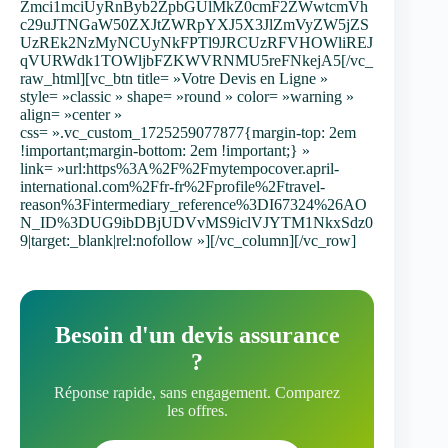
Zmci1mciUyRnByb2ZpbGUlMkZ0cmF2ZWwtcmVh
c29uJTNGaW50ZXJtZWRpYXJ5X3JlZmVyZW5jZS
UzREk2NzMyNCUyNkFPTl9JRCUzRFVHOWliREJ
qVURWdk1TOWljbFZKWVRNMU5reFNkejA5[/vc_
raw_html][vc_btn title= »Votre Devis en Ligne »
style= »classic » shape= »round » color= »warning »
align= »center »
css= ».vc_custom_1725259077877{margin-top: 2em
!important;margin-bottom: 2em !important;} »
link= »url:https%3A%2F%2Fmytempocover.april-
international.com%2Ffr-fr%2Fprofile%2Ftravel-
reason%3Fintermediary_reference%3DI67324%26AO
N_ID%3DUG9ibDBjUDVvMS9iclVJYTM1NkxSdz0
9|target:_blank|rel:nofollow »][/vc_column][/vc_row]
Besoin d'un devis assurance
?
Réponse rapide, sans engagement. Comparez
les offres.