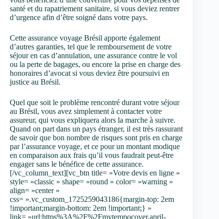
santé et du rapatriement sanitaire, si vous deviez rentrer
d’urgence afin d’être soigné dans votre pays.
Cette assurance voyage Brésil apporte également
d’autres garanties, tel que le remboursement de votre
séjour en cas d’annulation, une assurance contre le vol
ou la perte de bagages, ou encore la prise en charge des
honoraires d’avocat si vous deviez être poursuivi en
justice au Brésil.
Quel que soit le problème rencontré durant votre séjour
au Brésil, vous avez simplement à contacter votre
assureur, qui vous expliquera alors la marche à suivre.
Quand on part dans un pays étranger, il est très rassurant
de savoir que bon nombre de risques sont pris en charge
par l’assurance voyage, et ce pour un montant modique
en comparaison aux frais qu’il vous faudrait peut-être
engager sans le bénéfice de cette assurance.
[/vc_column_text][vc_btn title= »Votre devis en ligne »
style= »classic » shape= »round » color= »warning »
align= »center »
css= ».vc_custom_1725259043186{margin-top: 2em
!important;margin-bottom: 2em !important;} »
link= »url:https%3A%2F%2Fmytempocover.april-