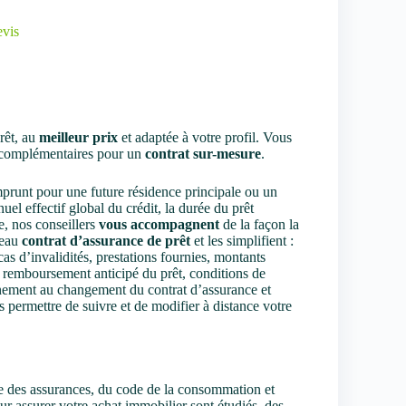
vis
rêt, au
meilleur prix
et adaptée à votre profil. Vous
s complémentaires pour un
contrat sur-mesure
.
emprunt pour une future résidence principale ou un
uel effectif global du crédit, la durée du prêt
e, nos conseillers
vous accompagnent
de la façon la
veau
contrat d’assurance de prêt
et les simplifient :
as d’invalidités, prestations fournies, montants
 remboursement anticipé du prêt, conditions de
gnement au changement du contrat d’assurance et
s permettre de suivre et de modifier à distance votre
de des assurances, du code de la consommation et
ur assurer votre achat immobilier sont étudiés, des