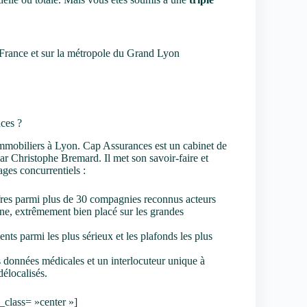
n France et sur la métropole du Grand Lyon
nces ?
immobiliers à Lyon. Cap Assurances est un cabinet de
 par Christophe Bremard. Il met son savoir-faire et
ages concurrentiels :
fres parmi
plus de 30 compagnies
reconnus acteurs
gne
, extrêmement bien placé sur les grandes
nts parmi les plus sérieux et les plafonds les plus
es données médicales et un
interlocuteur unique
à
délocalisés.
class= »center »]