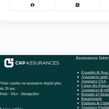
Assurances Inter
Expatriés & Non-
Assurances santé 
Assurance USA
Votre courtier en assurances depuis plus
Caisse des França
de 20 ans.
Assurances de prê
Paris - Nice - Montpellier
Retraités à l’étran
Rapatriement
Etudiants & Globe
Assurance Etudian