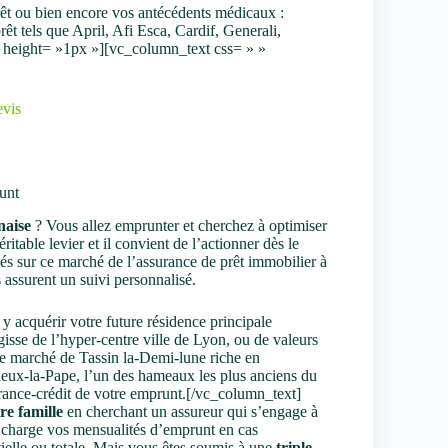
rêt ou bien encore vos antécédents médicaux :
êt tels que April, Afi Esca, Cardif, Generali,
 height= »1px »][vc_column_text css= » »
vis
runt
naise
? Vous allez emprunter et cherchez à optimiser
ritable levier et il convient de l’actionner dès le
sés sur ce marché de l’assurance de prêt immobilier à
assurent un suivi personnalisé.
y acquérir votre future résidence principale
gisse de l’hyper-centre ville de Lyon, ou de valeurs
 le marché de Tassin la-Demi-lune riche en
illeux-la-Pape, l’un des hameaux les plus anciens du
rance-crédit de votre emprunt.[/vc_column_text]
re famille
en cherchant un assureur qui s’engage à
en charge vos mensualités d’emprunt en cas
tielle ou totale. Mais vous êtes soumis à une
triple