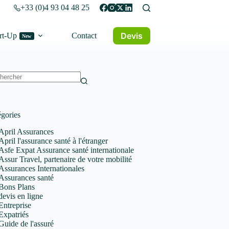
+33 (0)4 93 04 48 25
Devis
rt-Up
Contact
New
un
tat
gories
April Assurances
April l'assurance santé à l'étranger
Asfe Expat Assurance santé internationale
Assur Travel, partenaire de votre mobilité
Assurances Internationales
Assurances santé
Bons Plans
devis en ligne
Entreprise
Expatriés
Guide de l'assuré