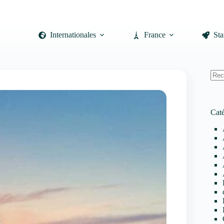
Internationales
France
Sta
Auc
résul
Caté