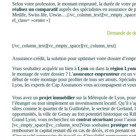
Selon votre profession, le montant emprunté, la durée de votre p
réalisez un comparatif
auprès des spécialistes en assurance de pr
Metlife, Swiss life, Utwin….[/vc_column_text][vc_empty_space
el_class= »center »]
Demande de de
[/vc_column_text][vc_empty_space][vc_column_text]
Assurance-crédit, la solution pour optimiser votre dossier d’emp
Vous souhaitez acquérir un bien à
Lyon
ou dans la
région Lyon
le montage de votre dossier ? L’
assurance emprunteur
est un vé
début de votre montage pour profiter de tous ses atouts. Spéciali
Lyon, les experts de Cap Assurances vous accompagnent et vous 
Vous avez un
projet immobilier
sur la Métropole de Lyon, pour 
l’étranger ou tout simplement un investissement locatif. Qu’il s’a
sûres comme le quartier de la Guillotière, le secteur de Gerland,
opportunités, la ville de Genay au fort potentiel historique ou R
Grand Lyon, vous recherchez un
contrat sécurisant
pour l’assu
[vc_empty_space][vc_column_text]Vous souhaitez
protéger vot
rembourser le capital restant dû en cas de décès, et en prenant 
d’incapacité temporaire de travail ou d’invalidité permanente par