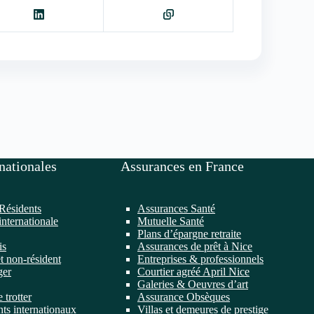
nationales
Assurances en France
Résidents
Assurances Santé
internationale
Mutuelle Santé
Plans d’épargne retraite
is
Assurances de prêt à Nice
t non-résident
Entreprises & professionnels
ger
Courtier agréé April Nice
Galeries & Oeuvres d’art
 trotter
Assurance Obsèques
ts internationaux
Villas et demeures de prestige