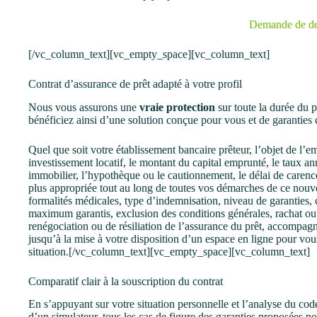
Demande de de
[/vc_column_text][vc_empty_space][vc_column_text]
Contrat d’assurance de prêt adapté à votre profil
Nous vous assurons une
vraie protection
sur toute la durée du p
bénéficiez ainsi d’une solution conçue pour vous et de garantie
Quel que soit votre établissement bancaire prêteur, l’objet de l’
investissement locatif, le montant du capital emprunté, le taux ann
immobilier, l’hypothèque ou le cautionnement, le délai de carenc
plus appropriée tout au long de toutes vos démarches de ce nou
formalités médicales, type d’indemnisation, niveau de garanties, c
maximum garantis, exclusion des conditions générales, rachat ou
renégociation ou de résiliation de l’assurance du prêt, accompa
jusqu’à la mise à votre disposition d’un espace en ligne pour vou
situation.[/vc_column_text][vc_empty_space][vc_column_text]
Comparatif clair à la souscription du contrat
En s’appuyant sur votre situation personnelle et l’analyse du co
d’un simulateur, tous les cas de figure des garanties proposées po