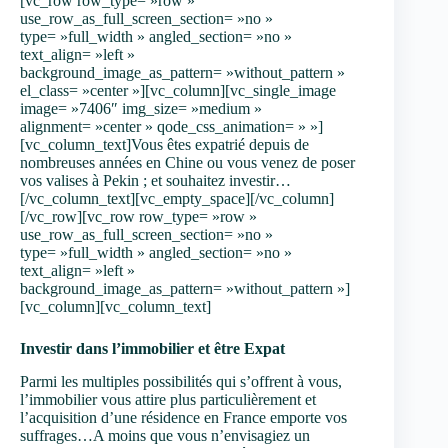
[vc_row row_type= »row »
use_row_as_full_screen_section= »no »
type= »full_width » angled_section= »no »
text_align= »left »
background_image_as_pattern= »without_pattern »
el_class= »center »][vc_column][vc_single_image
image= »7406″ img_size= »medium »
alignment= »center » qode_css_animation= » »]
[vc_column_text]Vous êtes expatrié depuis de
nombreuses années en Chine ou vous venez de poser
vos valises à Pekin ; et souhaitez investir…
[/vc_column_text][vc_empty_space][/vc_column]
[/vc_row][vc_row row_type= »row »
use_row_as_full_screen_section= »no »
type= »full_width » angled_section= »no »
text_align= »left »
background_image_as_pattern= »without_pattern »]
[vc_column][vc_column_text]
Investir dans l’immobilier et être Expat
Parmi les multiples possibilités qui s’offrent à vous,
l’immobilier vous attire plus particulièrement et
l’acquisition d’une résidence en France emporte vos
suffrages…A moins que vous n’envisagiez un