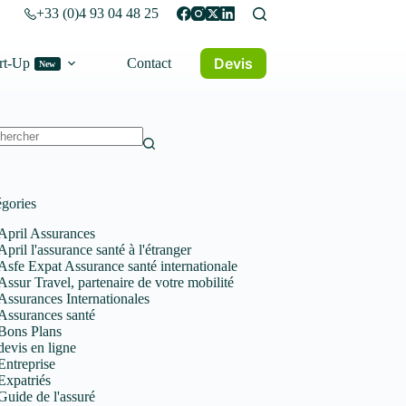
+33 (0)4 93 04 48 25
Devis
rt-Up
Contact
New
un
tat
gories
April Assurances
April l'assurance santé à l'étranger
Asfe Expat Assurance santé internationale
Assur Travel, partenaire de votre mobilité
Assurances Internationales
Assurances santé
Bons Plans
devis en ligne
Entreprise
Expatriés
Guide de l'assuré