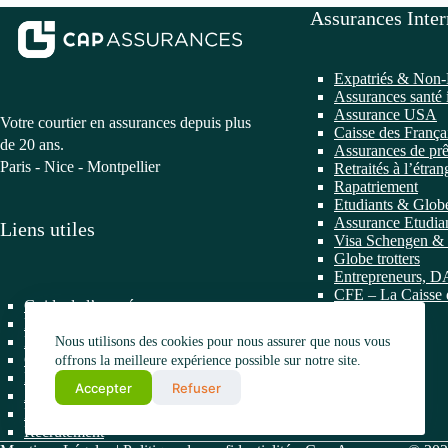
Assurances Inter
Expatriés & Non-
Assurances santé 
Assurance USA
Votre courtier en assurances depuis plus
Caisse des França
de 20 ans.
Assurances de prê
Paris - Nice - Montpellier
Retraités à l’étran
Rapatriement
Etudiants & Globe
Assurance Etudian
Liens utiles
Visa Schengen & 
Globe trotters
Entrepreneurs, 
CFE – La Caisse 
Guide de l’assuré
l’étranger
Newsletters
Nos partenaires
Nous utilisons des cookies pour nous assurer que nous vous
Charte de services
offrons la meilleure expérience possible sur notre site.
Parrainer un ami
Accepter
Refuser
Apporteur d’affaires en Assurance
Nous contacter
Recrutement