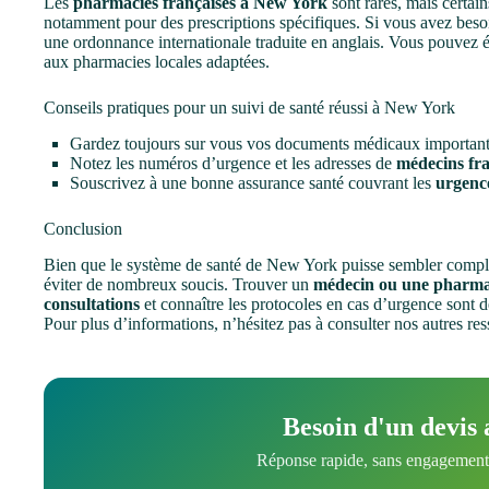
Les
pharmacies françaises à New York
sont rares, mais certain
notamment pour des prescriptions spécifiques. Si vous avez beso
une ordonnance internationale traduite en anglais. Vous pouvez
aux pharmacies locales adaptées.
Conseils pratiques pour un suivi de santé réussi à New York
Gardez toujours sur vous vos documents médicaux importants 
Notez les numéros d’urgence et les adresses de
médecins fra
Souscrivez à une bonne assurance santé couvrant les
urgenc
Conclusion
Bien que le système de santé de New York puisse sembler compl
éviter de nombreux soucis. Trouver un
médecin ou une pharmac
consultations
et connaître les protocoles en cas d’urgence sont de
Pour plus d’informations, n’hésitez pas à consulter nos autres re
Besoin d'un devis 
Réponse rapide, sans engagement.