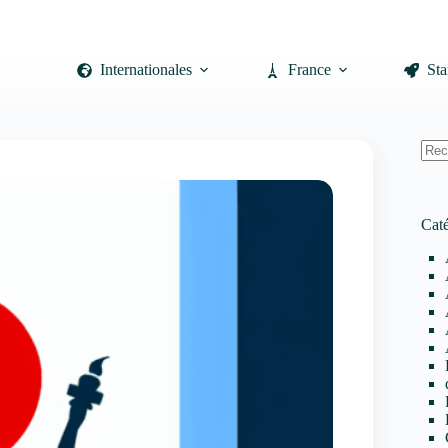
Internationales
France
Sta
Auc
résul
Caté