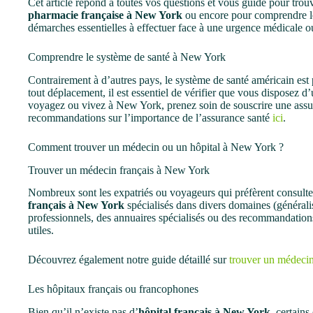
Cet article répond à toutes vos questions et vous guide pour tro
pharmacie française à New York
ou encore pour comprendre 
démarches essentielles à effectuer face à une urgence médicale o
Comprendre le système de santé à New York
Contrairement à d’autres pays, le système de santé américain est
tout déplacement, il est essentiel de vérifier que vous disposez 
voyagez ou vivez à New York, prenez soin de souscrire une assu
recommandations sur l’importance de l’assurance santé
ici
.
Comment trouver un médecin ou un hôpital à New York ?
Trouver un médecin français à New York
Nombreux sont les expatriés ou voyageurs qui préfèrent consulter
français à New York
spécialisés dans divers domaines (généraliste
professionnels, des annuaires spécialisés ou des recommandatio
utiles.
Découvrez également notre guide détaillé sur
trouver un médeci
Les hôpitaux français ou francophones
Bien qu’il n’existe pas d’
hôpital français à New York
, certains