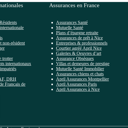
nationales
Assurances en France
Résidents
Assurances Santé
internationale
Mutuelle Santé
Plans d’épargne retraite
is
Assurances de prêt à Nice
t non-résident
Entreprises & professionnels
ger
Courtier agréé April Nice
Galeries & Oeuvres d’art
 trotter
Assurance Obsèques
ts internationaux
Villas et demeures de prestige
impatriés
Mutuelle Santé Immobilier
Assurances chiens et chats
DAF, DRH
April Assurances Montpellier
de Français de
April Assurances Paris
April Assurances à Nice