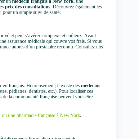
uver un
médecin français à New York
, une
les
prix des consultations
. Découvrez également les
u pour un simple suivi de santé.
 privé et peut s’avérer complexe et coûteux. Avant
d’une assurance médicale qui couvre vos frais. Si vous
rance auprès d’un prestataire reconnu. Consultez nos
 en français. Heureusement, il existe des
médecins
s, pédiatres, dentistes, etc.). Pour localiser ces
ns de la communauté française peuvent vous être
n ou une pharmacie française à New York
.
 établissements hospitaliers disposent de