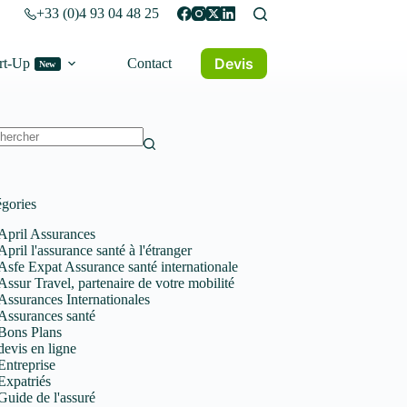
+33 (0)4 93 04 48 25
Devis
rt-Up
Contact
New
un
tat
gories
April Assurances
April l'assurance santé à l'étranger
Asfe Expat Assurance santé internationale
Assur Travel, partenaire de votre mobilité
Assurances Internationales
Assurances santé
Bons Plans
devis en ligne
Entreprise
Expatriés
Guide de l'assuré