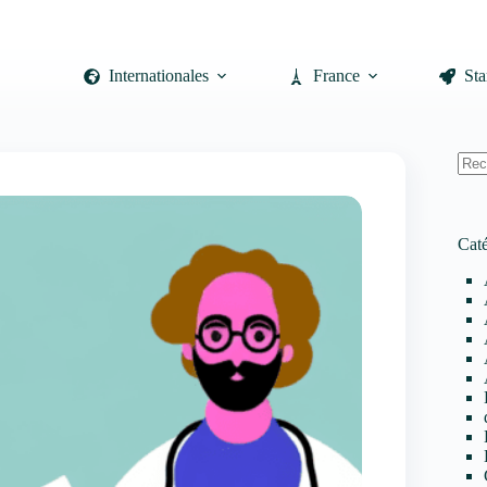
Internationales
France
Sta
Auc
résul
Caté