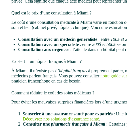
privée. Cela signifie que chaque acte médical peut représenter un
Quel est le prix d’une consultation à Miami ?
Le coût d’une consultation médicale à Miami varie en fonction de 
soin et lieu (cabinet privé, hôpital, clinique). Voici une estimation
Consultation avec un médecin généraliste
: entre
100$ et 
Consultation avec un spécialiste
: entre
200$ et 500$
selon 
Consultation aux urgences
: l’attente dans un hôpital peut 
Existe-t-il un hôpital français à Miami ?
À Miami, il n’existe pas d’
hôpital français
à proprement parler, ma
médecins parlent français. Vous pouvez consulter
notre guide su
praticien francophone en cas de besoin.
Comment réduire le coût des soins médicaux ?
Pour éviter les mauvaises surprises financières lors d’une urgenc
Souscrire à une assurance santé pour expatriés
: Une b
Découvrez nos solutions d’assurance santé
.
Consulter une
pharmacie française à Miami
: Certaines 