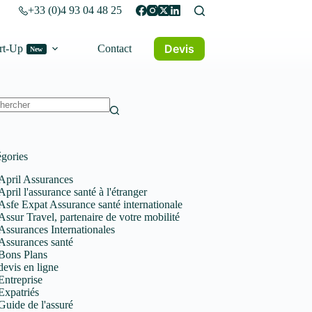
+33 (0)4 93 04 48 25
Devis
rt-Up
Contact
New
un
tat
gories
April Assurances
April l'assurance santé à l'étranger
Asfe Expat Assurance santé internationale
Assur Travel, partenaire de votre mobilité
Assurances Internationales
Assurances santé
Bons Plans
devis en ligne
Entreprise
Expatriés
Guide de l'assuré