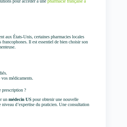
olutions pour accéder à une
pharmacie française à
ent aux États-Unis, certaines pharmacies locales
 francophones. Il est essentiel de bien choisir son
menteuse.
iés.
de vos médicaments.
 prescription ?
er un
médecin US
pour obtenir une nouvelle
 le niveau d’expertise du praticien. Une consultation