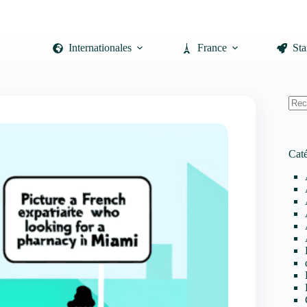
Internationales
France
Sta
Auc
résul
Caté