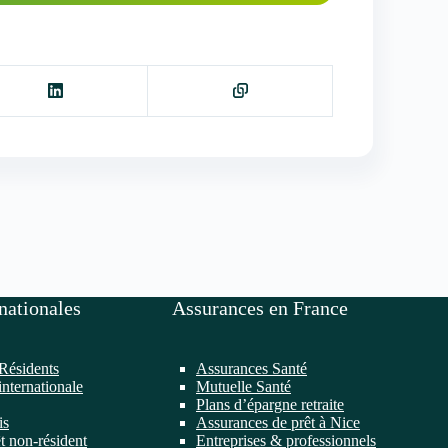
nationales
Assurances en France
Résidents
Assurances Santé
internationale
Mutuelle Santé
Plans d’épargne retraite
is
Assurances de prêt à Nice
t non-résident
Entreprises & professionnels