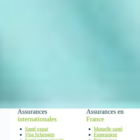
Assurances
Assurances en
internationales
France
Santé expat
Mutuelle santé
Visa Schengen
Emprunteur