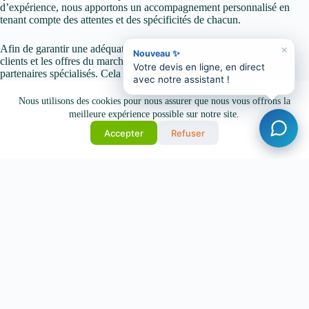
d’expérience, nous apportons un accompagnement personnalisé en
tenant compte des attentes et des spécificités de chacun.
×
Afin de garantir une adéquation optimale entre les besoins de nos
Nouveau ✨
clients et les offres du marché, nous collaborons avec plusieurs
Votre devis en ligne, en direct
partenaires spécialisés. Cela nous permet de proposer des solutions
avec notre assistant !
variées en matière de mutuelle santé, d’assurance emprunteur et
d’assurance professionnelle.
Nous utilisons des cookies pour nous assurer que nous vous offrons la
meilleure expérience possible sur notre site.
Tout voir
Guide de l’assuré
Accepter
Refuser
Assurance visa Schengen : attestation obligatoire