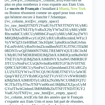
[vc_row][vc_column][vc_column_text]Vous êtes de
plus en plus nombreux à vous expatrie aux Etats Unis.
Le
succès de Français
s’installant à
Miami
,
New York
ou Boston résonnent comme un appel pour tous ceux
qui hésitent encore à franchir l’Atlantique.
[/vc_column_text][vc_empty_space]
[vc_raw_html]JTNDY2VudGVyJTNFJTNDYSUyMG
NsYXNzJTNEJTIyYnRuX29yYW5nZSUyMiUyMH
RhcmdldCUzRCUyMl9ibGFuayUyMiUyMGhyZWYl
M0QlMjJodHRwcyUzQSUyRiUyRnRhcmlmLWFzc3
VyYW5jZS1leHBhdC5hcHJpbC1pbnRlcm5hdGlvbm
FsLmNvbSUyRmNvbnZlcmdlbmNlJTJGJTNGTEklM
0RDNTcwQjI5Mi00NTNBLTREM0YtQUE1RC0xM
UMyRUNFMDRBMDElMjZhbXAlM0JQcm9kdWl0J
TNETUhJVjElMjZhbXAlM0JNYXJxdWUlM0RBUF
JJTCUyNmFtcCUzQkNvbnRleHRlTGF5b3V0JTNE
Q09CUkFORCUyNmFtcCUzQmxhbmd1ZSUzRGZy
LUZSJTI2YW1wJTNCQU9OX0lEJTNEVUc5aWJE
QmpVRFZ2TVRsMGQySlZTVzV6T1VvNWR6MD
klMjZhbXAlM0JDTyUzREk2NzMyNCU0MEFQTU
9CJTIzJTIyJTIwJTNFVm90cmUlMjBkZXZpcyUyM
GVuJTIwbGlnbmUlM0MlMkZhJTNFJTNDJTJGY2
VudGVyJTNF[/vc_raw_html][vc_empty_space]
[vc_column_text]Cela fait des années que le Français
s’expatrie aux Etats Unis et nous fait part de réussites,