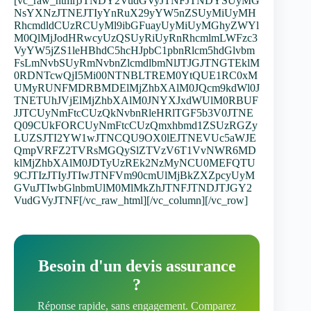
[vc_raw_html]JTNDY2VudGVyJTNFJTNDYSUyMG
NsYXNzJTNEJTIyYnRuX29yYW5nZSUyMiUyMH
RhcmdldCUzRCUyMl9ibGFuayUyMiUyMGhyZWYl
M0QlMjJodHRwcyUzQSUyRiUyRnRhcmlmLWFzc3
VyYW5jZS1leHBhdC5hcHJpbC1pbnRlcm5hdGlvbm
FsLmNvbSUyRmNvbnZlcmdlbmNlJTJGJTNGTEklM
0RDNTcwQjI5Mi00NTNBLTREM0YtQUE1RC0xM
UMyRUNFMDRBMDElMjZhbXAlM0JQcm9kdWl0J
TNETUhJVjElMjZhbXAlM0JNYXJxdWUlM0RBUF
JJTCUyNmFtcCUzQkNvbnRleHRlTGF5b3V0JTNE
Q09CUkFORCUyNmFtcCUzQmxhbmd1ZSUzRGZy
LUZSJTI2YW1wJTNCQU9OX0lEJTNEVUc5aWJE
QmpVRFZ2TVRsMGQySlZTVzV6T1VvNWR6MD
klMjZhbXAlM0JDTyUzREk2NzMyNCU0MEFQTU
9CJTIzJTIyJTIwJTNFVm90cmUlMjBkZXZpcyUyM
GVuJTIwbGlnbmUlM0MlMkZhJTNFJTNDJTJGY2
VudGVyJTNF[/vc_raw_html][/vc_column][/vc_row]
Besoin d'un devis assurance
?
Réponse rapide, sans engagement. Comparez