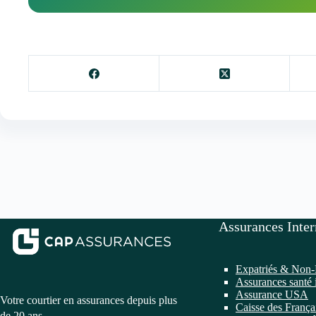
Assurances Inter
Expatriés & Non-
Assurances santé 
Assurance USA
Votre courtier en assurances depuis plus
Caisse des França
de 20 ans.