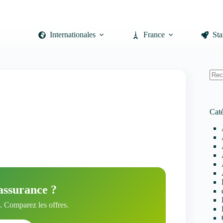
Internationales
France
Sta
Auc
résul
Caté
assurance ?
 Comparez les offres.