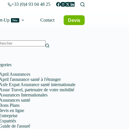
+33 (0)4 93 04 48 25
Devis
rt-Up
Contact
New
un
tat
gories
April Assurances
April l'assurance santé à l'étranger
Asfe Expat Assurance santé internationale
Assur Travel, partenaire de votre mobilité
Assurances Internationales
Assurances santé
Bons Plans
devis en ligne
Entreprise
Expatriés
Guide de l'assuré