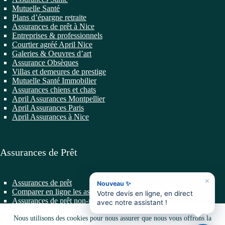
Mutuelle Santé
Plans d’épargne retraite
Assurances de prêt à Nice
Entreprises & professionnels
Courtier agréé April Nice
Galeries & Oeuvres d’art
Assurance Obsèques
Villas et demeures de prestige
Mutuelle Santé Immobilier
Assurances chiens et chats
April Assurances Montpellier
April Assurances Paris
April Assurances à Nice
Assurances de Prêt
×
Assurances de prêt
Nouveau ✨
Comparer en ligne les assurances de prêt
Votre devis en ligne, en direct
Assurances de prêt non-résidents
avec notre assistant !
Changer d’Assurance de Prêt
Prêts professionnels
Nous utilisons des cookies pour nous assurer que nous vous offrons la