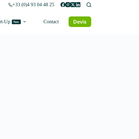
+33 (0)4 93 04 48 25
Devis
rt-Up
Contact
New