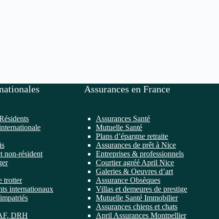
nationales
Assurances en France
Résidents
Assurances Santé
internationale
Mutuelle Santé
Plans d’épargne retraite
is
Assurances de prêt à Nice
t non-résident
Entreprises & professionnels
ger
Courtier agréé April Nice
Galeries & Oeuvres d’art
 trotter
Assurance Obsèques
ts internationaux
Villas et demeures de prestige
impatriés
Mutuelle Santé Immobilier
Assurances chiens et chats
DAF, DRH
April Assurances Montpellier