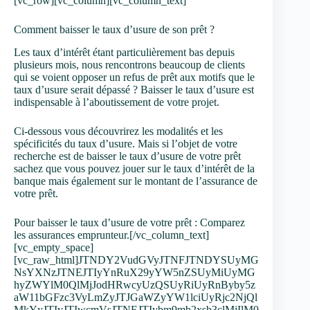
[vc_row][vc_column][vc_column_text]
Comment baisser le taux d’usure de son prêt ?
Les taux d’intérêt étant particulièrement bas depuis
plusieurs mois, nous rencontrons beaucoup de clients
qui se voient opposer un refus de prêt aux motifs que le
taux d’usure serait dépassé ? Baisser le taux d’usure est
indispensable à l’aboutissement de votre projet.
Ci-dessous vous découvrirez les modalités et les
spécificités du taux d’usure. Mais si l’objet de votre
recherche est de baisser le taux d’usure de votre prêt
sachez que vous pouvez jouer sur le taux d’intérêt de la
banque mais également sur le montant de l’assurance de
votre prêt.
Pour baisser le taux d’usure de votre prêt : Comparez
les assurances emprunteur.[/vc_column_text]
[vc_empty_space]
[vc_raw_html]JTNDY2VudGVyJTNFJTNDYSUyMG
NsYXNzJTNEJTIyYnRuX29yYW5nZSUyMiUyMG
hyZWYlM0QlMjJodHRwcyUzQSUyRiUyRnByby5z
aW11bGFzc3VyLmZyJTJGaWZyYW1lciUyRjc2NjQl
MkYyJTIyJTIwcmVsJTNEJTIybm9mb2xsb3clMjIlM0