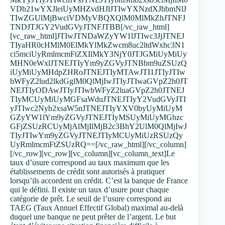
VDb21wYXJleiUyMHZvdHJlJTIwYXNzdXJhbmNlJ
TIwZGUlMjBwciVDMyVBQXQlM0MlMkZhJTNFJ
TNDJTJGY2VudGVyJTNFJTBB[/vc_raw_html]
[vc_raw_html]JTIwJTNDaWZyYW1lJTIwc3JjJTNEJ
TIyaHR0cHMlM0ElMkYlMkZwcm8uc2ltdWxhc3N1
ci5mciUyRmlmcmFtZXIlMkY3NjY0JTJGMiUyMiUy
MHN0eWxlJTNEJTIyYm9yZGVyJTNBbm9uZSUzQ
iUyMiUyMHdpZHRoJTNEJTIyMTAwJTI1JTIyJTIw
bWFyZ2lud2lkdGglM0QlMjIwJTIyJTIwaGVpZ2h0JT
NEJTIyODAwJTIyJTIwbWFyZ2luaGVpZ2h0JTNEJ
TIyMCUyMiUyMGFsaWduJTNEJTIyY2VudGVyJTI
yJTIwc2Nyb2xsaW5nJTNEJTIyYXV0byUyMiUyM
GZyYW1lYm9yZGVyJTNEJTIyMSUyMiUyMGhzc
GFjZSUzRCUyMjAlMjIlMjB2c3BhY2UlM0QlMjIwJ
TIyJTIwYm9yZGVyJTNEJTIyMCUyMiUzRSUzQy
UyRmlmcmFtZSUzRQ==[/vc_raw_html][/vc_column]
[/vc_row][vc_row][vc_column][vc_column_text]Le
taux d’usure correspond au taux maximum que les
établissements de crédit sont autorisés à pratiquer
lorsqu’ils accordent un crédit. C’est la banque de France
qui le défini. Il existe un taux d’usure pour chaque
catégorie de prêt. Le seuil de l’usure correspond au
TAEG (Taux Annuel Effectif Global) maximal au-delà
duquel une banque ne peut prêter de l’argent. Le but