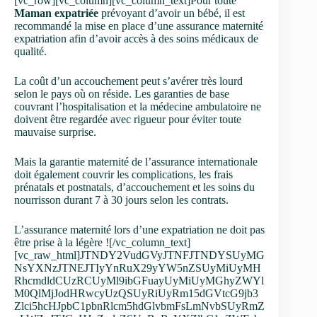
[vc_row][vc_column][vc_column_text]Pour toute
Maman expatriée
prévoyant d’avoir un bébé, il est
recommandé la mise en place d’une assurance maternité
expatriation afin d’avoir accès à des soins médicaux de
qualité.
La coût d’un accouchement peut s’avérer très lourd
selon le pays où on réside. Les garanties de base
couvrant l’hospitalisation et la médecine ambulatoire ne
doivent être regardée avec rigueur pour éviter toute
mauvaise surprise.
Mais la garantie maternité de l’assurance internationale
doit également couvrir les complications, les frais
prénatals et postnatals, d’accouchement et les soins du
nourrisson durant 7 à 30 jours selon les contrats.
L’assurance maternité lors d’une expatriation ne doit pas
être prise à la légère ![/vc_column_text]
[vc_raw_html]JTNDY2VudGVyJTNFJTNDYSUyMG
NsYXNzJTNEJTIyYnRuX29yYW5nZSUyMiUyMH
RhcmdldCUzRCUyMl9ibGFuayUyMiUyMGhyZWYl
M0QlMjJodHRwcyUzQSUyRiUyRm15dGVtcG9jb3
Zlci5hcHJpbC1pbnRlcm5hdGlvbmFsLmNvbSUyRmZ