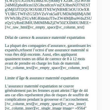
yLWZyJTJGcHJvZmlsZSUyRnRyYXZlbC1yZWFzb
24lM0ZpbnRlcm1lZGlhcnlfcmVmZXJlbmNlJTNEST
g5MjI3JTI2QU9OX0lEJTNEWjNBME5tOU1OeXR
YUlRGTWFrZG5ZbVZuVnk5alFUMDklMjIlMjAlM
0VWb3RyZSUyMGRldmlzJTIwZW4lMjBsaWduZSU
zQyUyRmElM0UlM0MlMkZjZW50ZXIlM0UlMEE=
[/vc_raw_html][vc_empty_space][vc_column_text]
Délai de carence & assurance maternité expatriation
La plupart des compagnies d’assurance, garantissant les
expatriés,refusent l’octroi d’une assurance maternité si
vous êtes déjà enceinte. Aussi, elles appliquent
quasiment toutes un délai de carence de 8 à 12 mois
avant de prendre en charge les frais de maternité.
[/vc_column_text][vc_empty_space][vc_column_text]
Limite d’âge & assurance maternité expatriation
L’assurance maternité expatriation ne couvre
généralement pas les femmes ayant atteint l’âge de 44
ans car elles représentent plus de risques de souffrir de
complications pendant la grossesse et l’accouchement.
[/vc_column_text][vc_empty_space][vc_row_inner]
[vc_column_inner][vc_single_image image= »9564″