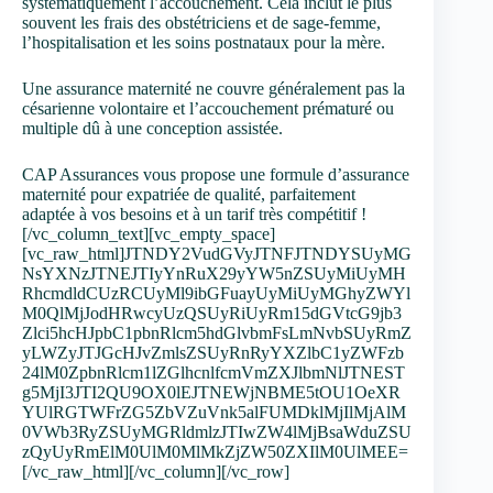
systématiquement l’accouchement. Cela inclut le plus
souvent les frais des obstétriciens et de sage-femme,
l’hospitalisation et les soins postnataux pour la mère.
Une assurance maternité ne couvre généralement pas la
césarienne volontaire et l’accouchement prématuré ou
multiple dû à une conception assistée.
CAP Assurances vous propose une formule d’assurance
maternité pour expatriée de qualité, parfaitement
adaptée à vos besoins et à un tarif très compétitif !
[/vc_column_text][vc_empty_space]
[vc_raw_html]JTNDY2VudGVyJTNFJTNDYSUyMG
NsYXNzJTNEJTIyYnRuX29yYW5nZSUyMiUyMH
RhcmdldCUzRCUyMl9ibGFuayUyMiUyMGhyZWYl
M0QlMjJodHRwcyUzQSUyRiUyRm15dGVtcG9jb3
Zlci5hcHJpbC1pbnRlcm5hdGlvbmFsLmNvbSUyRmZ
yLWZyJTJGcHJvZmlsZSUyRnRyYXZlbC1yZWFzb
24lM0ZpbnRlcm1lZGlhcnlfcmVmZXJlbmNlJTNEST
g5MjI3JTI2QU9OX0lEJTNEWjNBME5tOU1OeXR
YUlRGTWFrZG5ZbVZuVnk5alFUMDklMjIlMjAlM
0VWb3RyZSUyMGRldmlzJTIwZW4lMjBsaWduZSU
zQyUyRmElM0UlM0MlMkZjZW50ZXIlM0UlMEE=
[/vc_raw_html][/vc_column][/vc_row]