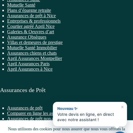
Mutuelle Santé
Plans d’épargne retraite
Assurances de prêt à Nice
Entreprises & professionnels
Courtier agréé April Nice
Galeries & Oeuvres d’art
Assurance Obsèques
Villas et demeures de prestige
Mutuelle Santé Immobilier
Assurances chiens et chats
April Assurances Montpellier
April Assurances Paris
April Assurances à Nice
Assurances de Prêt
×
Assurances de prêt
Nouveau ✨
Comparer en ligne les assurances de prêt
Votre devis en ligne, en direct
Assurances de prêt non-résidents
avec notre assistant !
Changer d’Assurance de Prêt
Prêts professionnels
Nous utilisons des cookies pour nous assurer que nous vous offrons la