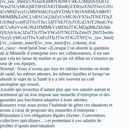
[vc_raw_html]JTNDaDQlM0VRdWVsbGUlMjBNdXR1Z
WxsZSUyMGQlRTIlODAlOTllbnRyZXByaXNlJTIwcG91c
iUyMHZvcyUyMHNhbGFyaSVDMyVBOXMlMjAlM0Yl
M0MlMkZoNCUzRSUzQ2ltZyUyMGNsYXNzJTNEJTIyZ
G93bkFycm93JTIyJTIwc3JjJTNEJTIyJTJGd3AtY29udGVu
dCUyRnVwbG9hZHMlMkYyMDIxJTJGMDglMkZkb3du
QXJyb3cuc3ZnJTIyJTIwYWx0JTNEJTIyZmxlY2hlJTIwdm
VycyUyMGxlJTIwYmFzJTIyJTIwJTJGJTNF[/vc_raw_html]
[/vc_column_inner][/vc_row_inner][vc_column_text
el_class= »botOpenClose »]Lorsque l’on aborde la question
de la Mutuelle d’entreprise avec ses collaborateurs, il est rare
que cela les laisse de marbre et qu’un vif débat ne s’ensuive au
sein de vos équipes.
Normal : Nous n’avons pas tous les mêmes besoins en terme
de santé, les mêmes attentes, les mêmes familles et lorsqu’on
aborde le sujet de la Santé il y a très souvent un coté
anxiogène qui ressort.
Anxiété qui ressortira d’autant plus que vos salariés auront le
sentiment qu’on leur impose une mutuelle d’entreprise et des
garanties pas forcément adaptées à leurs attentes.
Rassurez vous nous avons l’habitude de gérer ces situations et
avons à cœur de proposer des mutuelles d’entreprise :
Répondant à vos obligations légales (Syntec, Conventions
collectives spécifiques…) et permettant à vos salariés de
profiter d’ajouts individualisés