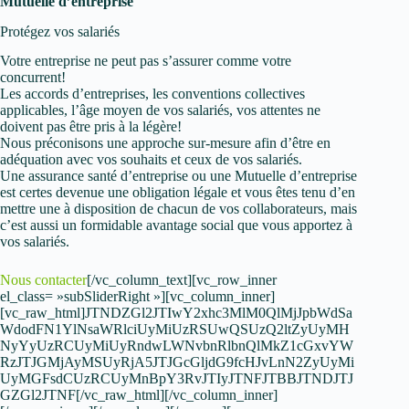
Mutuelle d’entreprise
Protégez vos salariés
Votre entreprise ne peut pas s’assurer comme votre
concurrent!
Les accords d’entreprises, les conventions collectives
applicables, l’âge moyen de vos salariés, vos attentes ne
doivent pas être pris à la légère!
Nous préconisons une approche sur-mesure afin d’être en
adéquation avec vos souhaits et ceux de vos salariés.
Une assurance santé d’entreprise ou une Mutuelle d’entreprise
est certes devenue une obligation légale et vous êtes tenu d’en
mettre une à disposition de chacun de vos collaborateurs, mais
c’est aussi un formidable avantage social que vous apportez à
vos salariés.
Nous contacter
[/vc_column_text][vc_row_inner
el_class= »subSliderRight »][vc_column_inner]
[vc_raw_html]JTNDZGl2JTIwY2xhc3MlM0QlMjJpbWdSa
WdodFN1YlNsaWRlciUyMiUzRSUwQSUzQ2ltZyUyMH
NyYyUzRCUyMiUyRndwLWNvbnRlbnQlMkZ1cGxvYW
RzJTJGMjAyMSUyRjA5JTJGcGljdG9fcHJvLnN2ZyUyMi
UyMGFsdCUzRCUyMnBpY3RvJTIyJTNFJTBBJTNDJTJ
GZGl2JTNF[/vc_raw_html][/vc_column_inner]