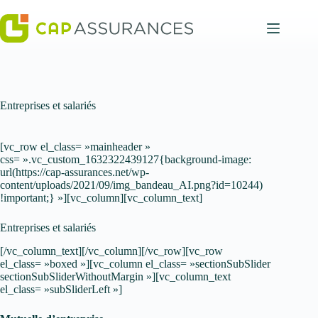
Passer
au
contenu
Entreprises et salariés
[vc_row el_class= »mainheader »
css= ».vc_custom_1632322439127{background-image:
url(https://cap-assurances.net/wp-
content/uploads/2021/09/img_bandeau_AI.png?id=10244)
!important;} »][vc_column][vc_column_text]
Entreprises et salariés
[/vc_column_text][/vc_column][/vc_row][vc_row
el_class= »boxed »][vc_column el_class= »sectionSubSlider
sectionSubSliderWithoutMargin »][vc_column_text
el_class= »subSliderLeft »]