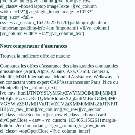
[/vc_row_inner][/vc_column][/vc_row][vc_row
el_class= »boxed laptop imageTexte »][vc_column
width= »1/2″][vc_single_image image= »10233″
img_size= »full »
css= ».vc_custom_1632322505770{padding-right: 4em
!important;padding-left: 4em !important;} »][/vc_column]
[vc_column width= »1/2″][vc_column_text]
Notre comparateur d’assurances
Trouvez la meilleure offre de marché
Comparez les offres d’assurance des plus grandes compagnies
d’assurance (April, Alptis, Allianz, Axa, Cardif, Generali,
Metlife, MSH International, Mondial Assistance, Wellaway…)
en contactant votre expert CAP’Assurances sur Paris, Nice ou
Montpellier[/vc_column_text]
[vc_raw_html]JTNDYSUyMGhyZWYlM0QlMjIlMjMlMjIl
MjBjbGFzcyUzRCUyMmRldmlzX2ljb24lMjBidG4lMjIlM0
VGYWlyZSUyMHVuJTIwZGV2aXMlM0MlMkZhJTNFJT
BB[/vc_raw_html][/vc_column][/vc_row][vc_section
el_class= »lastSection »][vc_row el_class= »boxed card
divOpenClose » css= ».vc_custom_1634651156261{margin-
bottom: 2em !important;} »][vc_column][vc_row_inner
el_class= »topOpenClose »][vc_column_inner]