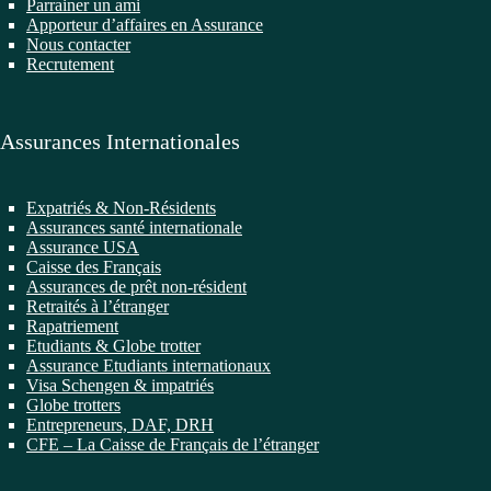
Parrainer un ami
Apporteur d’affaires en Assurance
Nous contacter
Recrutement
Assurances Internationales
Expatriés & Non-Résidents
Assurances santé internationale
Assurance USA
Caisse des Français
Assurances de prêt non-résident
Retraités à l’étranger
Rapatriement
Etudiants & Globe trotter
Assurance Etudiants internationaux
Visa Schengen & impatriés
Globe trotters
Entrepreneurs, DAF, DRH
CFE – La Caisse de Français de l’étranger